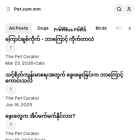
C
S
Pet.com.mm
o
i
d
n
P
e
t
Posts
All Posts
Dogs
Cats
CAT
Birds
Fish
Ra
4 min read
Previous Posts
b
e
e
n
a
ကြောင်ချစ်ကိုက် - ဘာကြောင့် ကိုက်တာလဲ
t
r
t
.
The Pet Curator
c
Mar 23, 2026
•
Cats
o
သင့်စိတ်ကျန်းမာရေးအတွက် ခွေးမွေးခြင်းက ဘာကြောင့်
ကောင်းသလဲ
m
.
The Pet Curator
m
Jun 16, 2025
m
ခွေးတွေက အိပ်မက်မက်နိုင်လား?
The Pet Curator